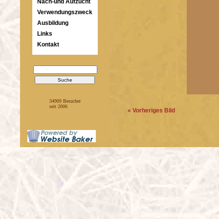
Nach-und Aufzucht
Verwendungszweck
Ausbildung
Links
Kontakt
34909 Besucher
seit 2006
« Vorheriges Bild